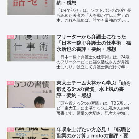
約・感想
「1分で話せ」は、ソフトバンクの孫社長
も認めた著者の「人を動かす伝え方」の
本。これを読めば、誰でも最強のプレゼ
ンターになれる。ロジカルで、誰でも再
現でき、プレゼンに必要な相手への働き
かけ、下準備など、成果を出すために必
フリーターから弁護士になった
書評
要なことがすべて分かる...
「日本一稼ぐ弁護士の仕事術」福
永活也の書評・要約・感想
「日本一稼ぐ弁護士の仕事術」は、24歳
のフリーターだった福永活也さんが弁護
士になり、独立して弁護士業だけで年収5
億円以上を達成し、「日本で一番稼ぐ弁
護士」になった、これまでの半生と、そ
の半生の中で培われた考え方や物事のと
東大王チーム大将から学ぶ「頭を
書評
らえ方、人生の楽しみ...
鍛える5つの習慣」水上颯の書
評・要約・感想
「頭を鍛える5つの習慣」は、TBS系テレ
ビ「東大王」に出演する水上颯さんの初
著書です。習慣の大切さ、思考力や知識
力を身につける方法。読書で自分の思考
力を磨く方法など。考える楽しさ、知識
を得る楽しさなどを教えてくれていま
年収を上げたい方必見！「転職と
書評
す。水上颯さんの紹介ク...
副業のかけ算」motoの書評・要