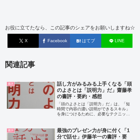
お役に立てたなら、この記事のシェアをお願いしますね☆
X
Facebook
はてブ
LINE
関連記事
話し方がみるみる上手くなる「頭
書評
のよさとは「説明力」だ」齋藤孝
の書評・要約・感想
「頭のよさとは「説明力」だ」は、「短
時間で内容の濃い説明ができるスキル」
を身につけるために、必要なテクニック
や訓練の仕方が学べる本です。ポイント
は「時間感覚・要約力・例示力」。説明
力は、周囲も自分も幸せにします。齋藤
最強のプレゼン力が身に付く「1
書評
孝さんの紹介明治大学文学...
分で話せ」伊藤羊一の書評・要