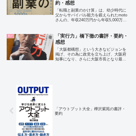
約・感想
「転職と副業のかけ算」は、幼少時代に
父からサバイバル能力を鍛えられたmoto
さんの、年収240万円から年収5,000万円
になるための考え方や、仕事＆転職術と
副業術が実践的な内容で書かれている本
です。motoさんの紹介motoさんは、地元
「実行力」橋下徹の書評・要約・
書評
の短...
感想
「大阪都構想」という大きなビジョンを
掲げ、その為に政党を立ち上げ、大阪府
知事になり、さらに大阪市長となり最終
的に住民投票までたどり着いた橋下氏の
「実行力」について書かれたリーダーシ
ップの本。こんな人におすすめ・部下と
の人間関係に悩んでいる・...
「アウトプット大全」樺沢紫苑の書評・
要約