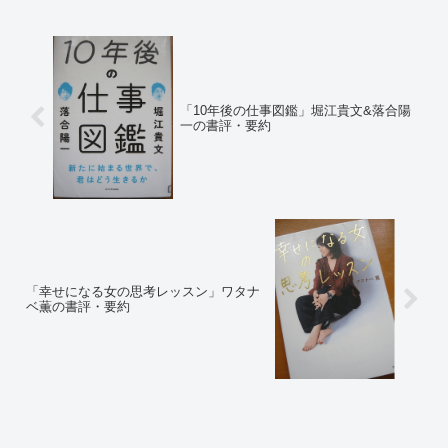
介樹木希林さんは、1961...
「10年後の仕事図鑑」堀江貴文&落合陽
一の書評・要約
「幸せになる女の思考レッスン」ワタナ
ベ薫の書評・要約