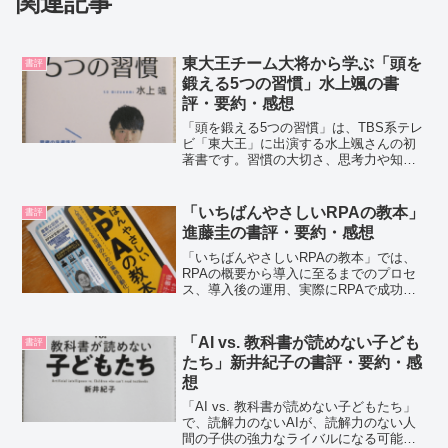
関連記事
東大王チーム大将から学ぶ「頭を
書評
鍛える5つの習慣」水上颯の書
評・要約・感想
「頭を鍛える5つの習慣」は、TBS系テレ
ビ「東大王」に出演する水上颯さんの初
著書です。習慣の大切さ、思考力や知識
力を身につける方法。読書で自分の思考
力を磨く方法など。考える楽しさ、知識
を得る楽しさなどを教えてくれていま
「いちばんやさしいRPAの教本」
書評
す。水上颯さんの紹介ク...
進藤圭の書評・要約・感想
「いちばんやさしいRPAの教本」では、
RPAの概要から導入に至るまでのプロセ
ス、導入後の運用、実際にRPAで成功し
た企業の、導入例などが紹介されていま
す。RPA導入を検討されている企業に向
けての指南書です。進藤圭さんの紹介デ
「AI vs. 教科書が読めない子ども
書評
ィップ株式会社の...
たち」新井紀子の書評・要約・感
想
「AI vs. 教科書が読めない子どもたち」
で、読解力のないAIが、読解力のない人
間の子供の強力なライバルになる可能性