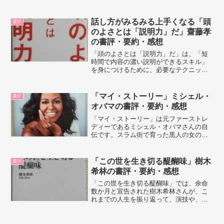
があることを示唆している。東ロボくん
や、RSTを通して、AIに負けない方法を
検証している。新井紀子さんの紹介新井
話し方がみるみる上手くなる「頭
書評
紀子さんは...
のよさとは「説明力」だ」齋藤孝
の書評・要約・感想
「頭のよさとは「説明力」だ」は、「短
時間で内容の濃い説明ができるスキル」
を身につけるために、必要なテクニック
や訓練の仕方が学べる本です。ポイント
は「時間感覚・要約力・例示力」。説明
力は、周囲も自分も幸せにします。齋藤
「マイ・ストーリー」ミシェル・
書評
孝さんの紹介明治大学文学...
オバマの書評・要約・感想
「マイ・ストーリー」は元ファーストレ
ディーであるミシェル・オバマさんの自
伝です。スラム街で育った黒人の女の子
が名門大学に入り、弁護士になり、いく
つかの幹部職を務めた後、ホワイトハウ
スにたどりつくまでの実話です。ミシェ
「この世を生き切る醍醐味」樹木
書評
ル・オバマさんのバイオグ...
希林の書評・要約・感想
「この世を生き切る醍醐味」では、余命
数か月と宣告された樹木希林さんが、こ
れまでの人生を振り返って、演技や、夫
である内田裕也さんや、娘の也哉子さ
ん、娘婿の本木雅弘さんとの私生活につ
いて語られています。樹木希林さんの紹