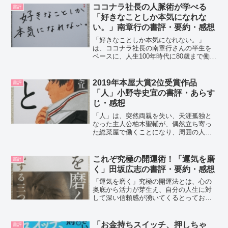
ココナラ社長の人脈術が学べる
書評
「好きなことしか本気になれな
い。」南章行の書評・要約・感想
「好きなことしか本気になれない。」
は、ココナラ社長の南章行さんの半生を
ベースに、人生100年時代に80歳まで働く
ための仕事術、人脈形成術、キャリアに
対する考え方など、南さんの実体験をも
とに書かれた学び多い一冊です。南章行
2019年本屋大賞2位受賞作品
書評
さんの紹介南章行さん...
「人」小野寺史宜の書評・あらす
じ・感想
「人」は、突然両親を失い、天涯孤独と
なった主人公柏木聖輔が、偶然立ち寄っ
た総菜屋で働くことになり、周囲の人と
の関わりの中で、自分らしい生き方を見
つけていく物語です。下町商店街の淡々
とした日常を描いています。小野寺史宜
これぞ究極の開運術！「運気を磨
書評
さんの紹介2006年に「...
く」田坂広志の書評・要約・感想
「運気を磨く」究極の開運法とは、心の
奥底から活力が芽生え、自分の人生に対
して深い信頼感が湧いてくるとっておき
の技法です。ポジティブ思考で幸運を引
き寄せられなかった方にも試して欲しい
です。田坂広志さんの紹介東京大学大学
「お金持ちスイッチ、押しちゃ
書評