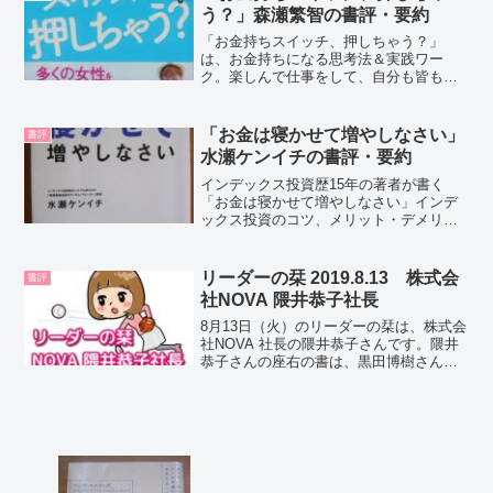
院修了。工学博士（原子力...
う？」森瀬繁智の書評・要約
「お金持ちスイッチ、押しちゃう？」
は、お金持ちになる思考法＆実践ワー
ク。楽しんで仕事をして、自分も皆も喜
ぶことをすれば、お金は循環する！
「TY（とりあえず、やってみる♪）」な
ど、モゲさん流成幸法則。こんな人にお
「お金は寝かせて増やしなさい」
書評
すすめ・幸せなお金持ちになりた...
水瀬ケンイチの書評・要約
インデックス投資歴15年の著者が書く
「お金は寝かせて増やしなさい」インデ
ックス投資のコツ、メリット・デメリッ
ト、実践方法、15年の投資実績が書かれ
た解説本です。世界に分散＆長期ほった
らかし投資手法。こんな人におすすめ・
リーダーの栞 2019.8.13 株式会
書評
毎月一定額を積み立てる...
社NOVA 隈井恭子社長
8月13日（火）のリーダーの栞は、株式会
社NOVA 社長の隈井恭子さんです。隈井
恭子さんの座右の書は、黒田博樹さんの
「決めて断つ」です。↓黒田博樹さんの本
決めて断つ (ワニ文庫)「決めて断つ」を
読んだ隈井恭子さんの感想2016年頃、副
社長と...