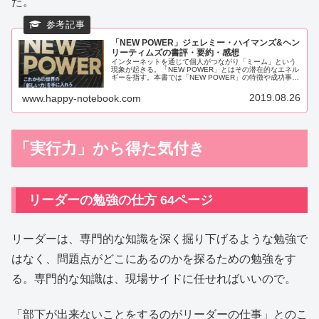
た。
「NEW POWER」ジェレミー・ハイマンズ&ヘン
リーティムズの書評・要約・感想
インターネットを通じて個人がつながり「ミーム」という
現象が起きる。「NEW POWER」とはその潜在的なエネル
ギーを指す。本書では「NEW POWER」の特徴や成功事
例、使いこなす為のスキルが学べる。こんな人におすす
め・ミームをビジネスに活...
2019.08.26
www.happy-notebook.com
「実行力」から得た気付き
リーダーの勉強の仕方 64ページ
リーダーは、専門的な知識を深く掘り下げるような勉強で
はなく、問題点がどこにあるのかを探るための勉強をす
る。専門的な知識は、現場サイドに任せればいいので。
「部下が出来ないことをするのがリーダーの仕事」とのこ