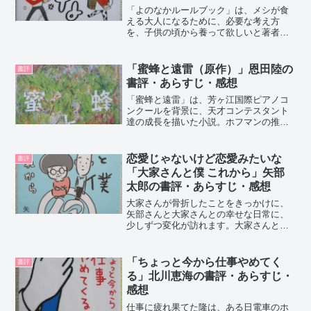
「よのなかルールブック」は、メシが食
える大人になるために、必要な考え方
を、子供の頃から養って欲しいと著者は
考えました。50のルールは、厳しい世の
中を生き抜くための、著者から子供たち
への贈り物です。高濱正伸さんの紹介高
「蜜蜂と遠雷（原作）」恩田陸の
書評
濱正伸さんは、「花まる学...
書評・あらすじ・感想
「蜜蜂と遠雷」は、芳ヶ江国際ピアノコ
ンクールを背景に、天才コンテスタント
達の成長を描いた小説。ホフマンの推薦
状にはカザマ・ジンなる人物の名が。彼
は天性の音楽センスを持ち、周囲を根本
的に変えてしまう。恩田陸さんの紹介恩
恋愛じゃないけど恋愛みたいな
書評
田陸さんは、1992年「...
「大家さんと僕 これから」矢部
太郎の書評・あらすじ・感想
大家さんが骨折したことをきっかけに、
矢部さんと大家さんとの幸せな日常に、
少しずつ変化が訪れます。大家さんとの
毎日をこれまで以上に大切にする矢部さ
んの気持ちが伝わってくる心温まる完結
編です。矢部太郎さんの紹介矢部さん
「ちょっと今から仕事やめてく
書評
は、売れない芸人が、稼ぎ時...
る」北川恵海の書評・あらすじ・
感想
仕事に疲れ果てた隆は、ある日電車のホ