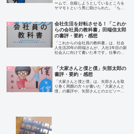
ームで、自殺しようとしているところを
ヤマモトという男に助けられた。「ちょ
っと今から仕事やめてくる」は、そんな
ヤマモトとの不思議な交流を描くハート
フルなストーリー。北川恵海さんの紹介
会社生活を好転させる！「これか
書評
北川恵海さんの「ちょっと...
らの会社員の教科書」田端信太郎
の書評・要約・感想
「これからの会社員の教科書」は、社会
人生活20年の田端さんが、入社1年目の新
社会人に向けて書いた本です。仕事のプ
ロとして主体的に働き、充実した会社生
活を送るためのビジネススキルやマナー
が書かれています。田端信太郎さんの紹
「大家さんと僕と僕」矢部太郎の
書評
介NTTデータに新卒...
書評・要約・感想
「大家さんと僕と僕」は、矢部さんを取
り巻く周囲の方々が書いた「大家さんと
僕」の書評や、矢部さんとのエピソー
ド、矢部さんへのインタビューや、矢部
さんが描いた漫画の本です。矢部太郎さ
んの紹介前作「大家さんと僕」は、78万
部のベストセラーとなりま...