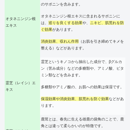
のサポニンを含みます。
オタネニンジン根エキスに含まれるサポニンに
オタネニンジン根
は、
巡りを良くする効果
や、
ニキビ、肌荒れを防
エキス
ぐ効果
があります。
消炎効果、収れん作用
（お肌を引き締めてキメを
整える）などがあります。
霊芝というキノコから抽出した成分で、βグルカ
ン（苦み成分）などの多糖類や、アミノ酸、ビタ
ミン類などを含みます。
霊芝（レイシ）エ
多糖類やアミノ酸の、お肌への効果は保湿です。
キス
保湿効果や消炎効果、肌荒れを防ぐ効果
などがあ
ります。
鹿茸とは、春先に生える雄鹿の袋角のことで、鹿
角とは違って柔らかいのが特徴です。