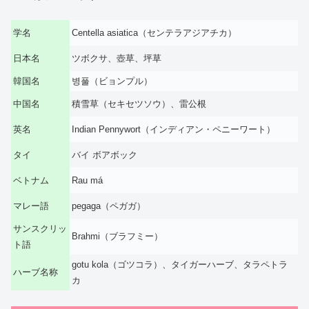
学名
Centella asiatica（センテラアジアチカ）
日本名
ツボクサ、壺草、坪草
韓国名
병풀（ビョンプル）
中国名
積雪草（セキセツソウ）、雷公根
英名
Indian Pennywort（インディアン・ペニーワート）
タイ
バイ ボアボック
ベトナム
Rau má
マレー語
pegaga（ペガガ）
サンスクリッ
Brahmi（ブラフミー）
ト語
gotu kola（ゴツコラ）、タイガーハーブ、タラペトラ
ハーブ名称
カ