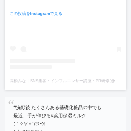
この投稿をInstagramで見る
高橋みな｜SNS集客・インフルエンサー講座・PR研修(@mina.takahashi_writer)がシェアした投稿
#洗顔後 たくさんある基礎化粧品の中でも
最近、手が伸びる#薬用保湿ミルク
(｀✧∀✧´)ｷﾗｰﾝ!