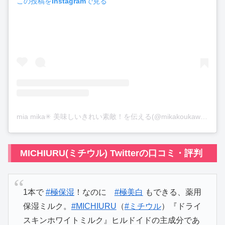
この投稿をInstagramで見る
mia mika✳ 美味しいきれい素敵！を伝える(@mikakoukawa)がシェアした投稿
MICHIURU(ミチウル) Twitterの口コミ・評判
1本で
#極保湿
！なのに
#極美白
もできる、薬用
保湿ミルク。
#MICHIURU
（
#ミチウル
）『ドライ
スキンホワイトミルク』ヒルドイドの主成分であ