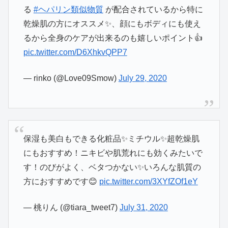
る
#ヘパリン類似物質
が配合されているから特に
乾燥肌の方にオススメ✨、顔にもボディにも使え
るから全身のケアが出来るのも嬉しいポイント👍
pic.twitter.com/D6XhkvQPP7
— rinko (@Love09Smow)
July 29, 2020
保湿も美白もできる化粧品✨ミチウル✨超乾燥肌
にもおすすめ！ニキビや肌荒れにも効くみたいで
す！のびがよく、ベタつかない✨いろんな肌質の
方におすすめです😊
pic.twitter.com/3XYfZOf1eY
— 桃りん (@tiara_tweet7)
July 31, 2020