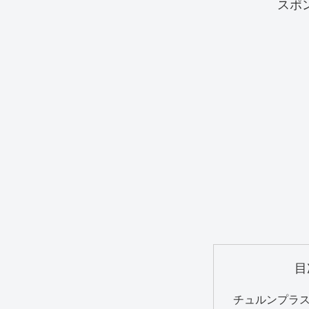
スポ
目
チュルンプラ